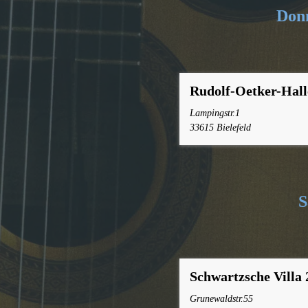
Donn
Rudolf-Oetker-Hall
Lampingstr.1
33615 Bielefeld
S
Schwartzsche Villa
Grunewaldstr.55