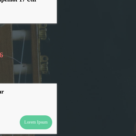
6
hr
Lorem Ipsum