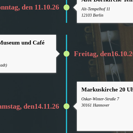
nntag, den 11.10.26
Alt-Tempelhof 11
12103 Berlin
 Museum und Café
Freitag, den16.10.2
adt)
Markuskirche 20 U
Oskar-Winter-Straße 7
amstag, den14.11.26
30161 Hannover