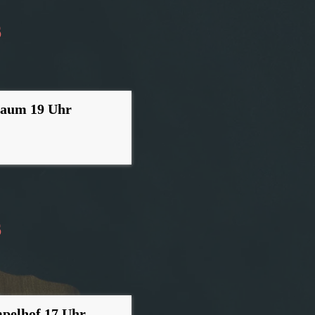
6
baum 19 Uhr
6
mpelhof 17 Uhr