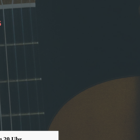
6
g 20 Uhr