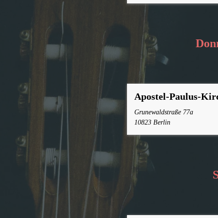
Donn
Apostel-Paulus-Kir
Grunewaldstraße 77a
10823 Berlin
S