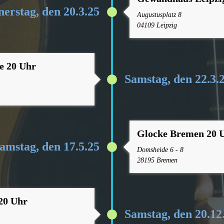
erstag, den 20.3.25
Augustusplatz 8
04109 Leipzig
e 20 Uhr
Samstag, den 22.3.
Glocke Bremen 20 
amstag, den 17.5.25
Domsheide 6 - 8
28195 Bremen
 20 Uhr
Samstag, den 20.12