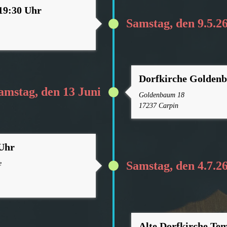
19:30 Uhr
Samstag, den 9.5.2
Dorfkirche Golden
amstag, den 13 Juni
Goldenbaum 18
17237 Carpin
Uhr
Samstag, den 4.7.2
e
Alte Dorfkirche Te