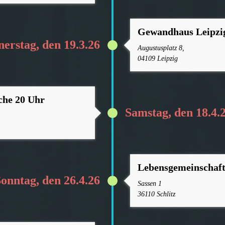
Gewandhaus Leipzi
erstag, den 19.3.26
Augustusplatz 8,
04109 Leipzig
che 20 Uhr
Samstag, den 18.4.
Lebensgemeinschaft
onntag, den 26.4.26
Sassen 1
36110 Schlitz